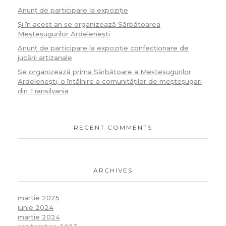
Anunț de participare la expoziție
Și în acest an se organizează Sărbătoarea
Meșteșugurilor Ardelenești
Anunț de participare la expoziție confecționare de
jucării artizanale
Se organizează prima Sărbătoare a Meșteșugurilor
Ardelenești, o întâlnire a comunităților de meșteșugari
din Transilvania
RECENT COMMENTS
ARCHIVES
martie 2025
iunie 2024
martie 2024