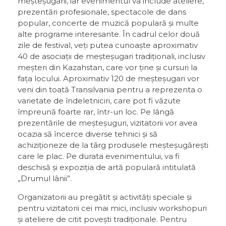
meșteșugarii, iar evenimentul va include ateliere,
prezentări profesionale, spectacole de dans
popular, concerte de muzică populară și multe
alte programe interesante. În cadrul celor două
zile de festival, veți putea cunoaște aproximativ
40 de asociații de meșteșugari tradiționali, inclusiv
meșteri din Kazahstan, care vor ține și cursuri la
fața locului. Aproximativ 120 de meșteșugari vor
veni din toată Transilvania pentru a reprezenta o
varietate de îndeletniciri, care pot fi văzute
împreună foarte rar, într-un loc. Pe lângă
prezentările de meșteșuguri, vizitatorii vor avea
ocazia să încerce diverse tehnici și să
achiziționeze de la târg produsele meșteșugărești
care le plac. Pe durata evenimentului, va fi
deschisă și expoziția de artă populară intitulată
„Drumul lânii”.
Organizatorii au pregătit și activități speciale și
pentru vizitatorii cei mai mici, inclusiv workshopuri
și ateliere de citit povești tradiționale. Pentru